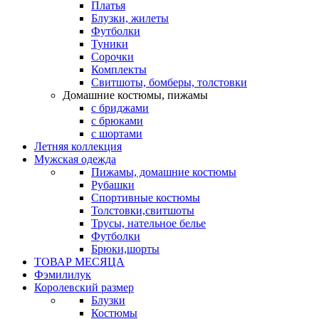
Платья
Блузки, жилеты
Футболки
Туники
Сорочки
Комплекты
Свитшоты, бомберы, толстовки
Домашние костюмы, пижамы
с бриджами
с брюками
с шортами
Летняя коллекция
Мужская одежда
Пижамы, домашние костюмы
Рубашки
Спортивные костюмы
Толстовки,свитшоты
Трусы, нательное белье
Футболки
Брюки,шорты
ТОВАР МЕСЯЦА
Фэмилилук
Королевский размер
Блузки
Костюмы