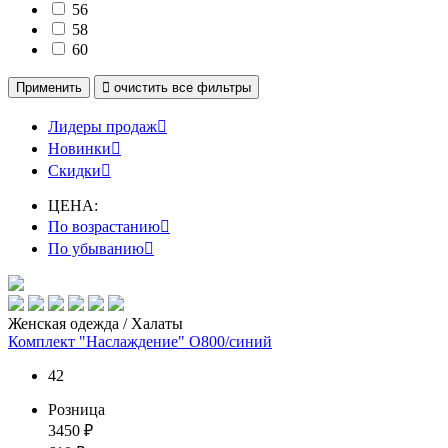
56
58
60
Применить

очистить
все фильтры
Лидеры продаж

Новинки

Скидки

ЦЕНА:
По возрастанию

По убыванию

Женская одежда / Халаты
Комплект "Наслаждение" О800/синий
42
Розница
3450
₽