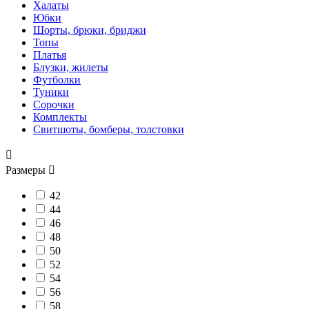
Халаты
Юбки
Шорты, брюки, бриджи
Топы
Платья
Блузки, жилеты
Футболки
Туники
Сорочки
Комплекты
Свитшоты, бомберы, толстовки

Размеры

42
44
46
48
50
52
54
56
58