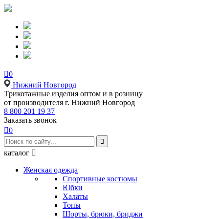

0
Нижний Новгород
Tрикотажные изделия оптом и в розницу
от производителя г. Нижний Новгород
8 800 201 19 37
Заказать звонок

0

каталог

Женская одежда
Спортивные костюмы
Юбки
Халаты
Топы
Шорты, брюки, бриджи