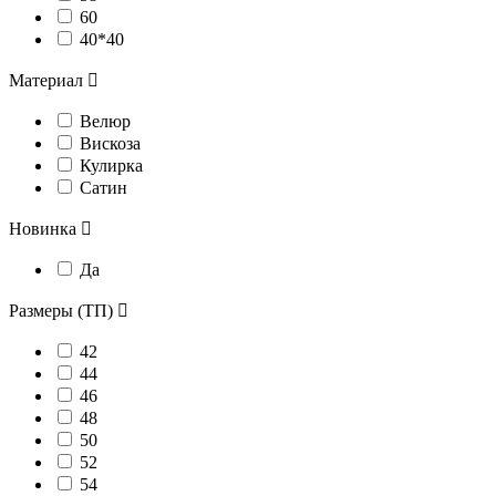
60
40*40
Материал

Велюр
Вискоза
Кулирка
Сатин
Новинка

Да
Размеры (ТП)

42
44
46
48
50
52
54