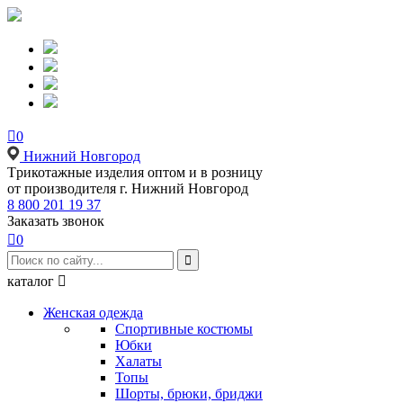

0
Нижний Новгород
Tрикотажные изделия оптом и в розницу
от производителя г. Нижний Новгород
8 800 201 19 37
Заказать звонок

0

каталог

Женская одежда
Спортивные костюмы
Юбки
Халаты
Топы
Шорты, брюки, бриджи