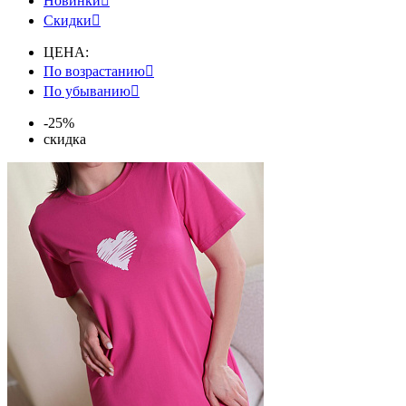
Новинки

Скидки

ЦЕНА:
По возрастанию

По убыванию

-25%
скидка