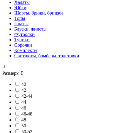
Халаты
Юбки
Шорты, брюки, бриджи
Топы
Платья
Блузки, жилеты
Футболки
Туники
Сорочки
Комплекты
Свитшоты, бомберы, толстовки

Размеры

40
42
42-44
44
46
46-48
48
50
50-52