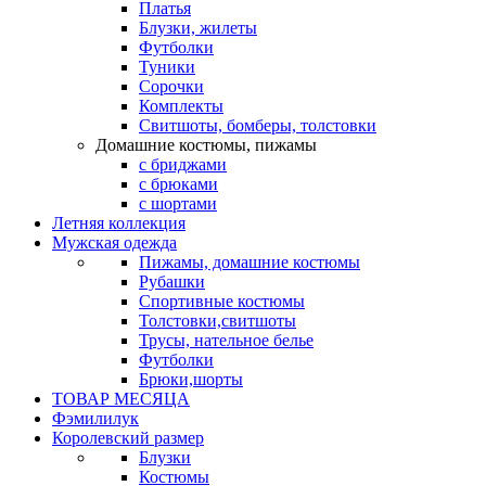
Платья
Блузки, жилеты
Футболки
Туники
Сорочки
Комплекты
Свитшоты, бомберы, толстовки
Домашние костюмы, пижамы
с бриджами
с брюками
с шортами
Летняя коллекция
Мужская одежда
Пижамы, домашние костюмы
Рубашки
Спортивные костюмы
Толстовки,свитшоты
Трусы, нательное белье
Футболки
Брюки,шорты
ТОВАР МЕСЯЦА
Фэмилилук
Королевский размер
Блузки
Костюмы