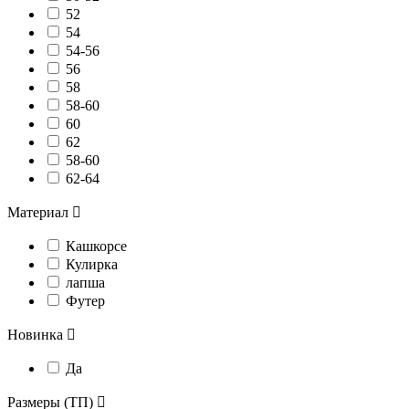
52
54
54-56
56
58
58-60
60
62
58-60
62-64
Материал

Кашкорсе
Кулирка
лапша
Футер
Новинка

Да
Размеры (ТП)
