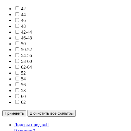
42
44
46
48
42-44
46-48
50
50-52
54-56
58-60
62-64
52
54
56
58
60
62
Применить

очистить
все фильтры
Лидеры продаж
