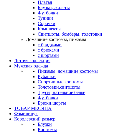
Платья
Блузки, жилеты
Футболки
Туники
Сорочки
Комплекты
Свитшоты, бомберы, толстовки
Домашние костюмы, пижамы
с бриджами
с брюками
с шортами
Летняя коллекция
Мужская одежда
Пижамы, домашние костюмы
Рубашки
Спортивные костюмы
Толстовки,свитшоты
Трусы, нательное белье
Футболки
Брюки,шорты
ТОВАР МЕСЯЦА
Фэмилилук
Королевский размер
Блузки
Костюмы