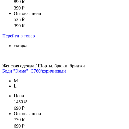
890
₽
390
₽
Оптовая цена
535
₽
390
₽
Перейти
в товар
скидка
Женская одежда / Шорты, брюки, бриджи
Боди "Эмма"_С760/коричневый
М
L
Цена
1450
₽
690
₽
Оптовая цена
730
₽
690
₽