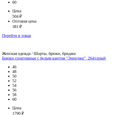
60
Цена
504
₽
Оптовая цена
381
₽
Перейти
в товар
Женская одежда / Шорты, брюки, бриджи
Брюки спортивные с белым кантом "Энерджи"_264/серый
46
48
50
52
54
56
58
60
Цена
1790
₽