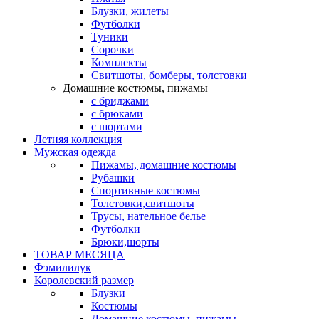
Блузки, жилеты
Футболки
Туники
Сорочки
Комплекты
Свитшоты, бомберы, толстовки
Домашние костюмы, пижамы
с бриджами
с брюками
с шортами
Летняя коллекция
Мужская одежда
Пижамы, домашние костюмы
Рубашки
Спортивные костюмы
Толстовки,свитшоты
Трусы, нательное белье
Футболки
Брюки,шорты
ТОВАР МЕСЯЦА
Фэмилилук
Королевский размер
Блузки
Костюмы
Домашние костюмы, пижамы